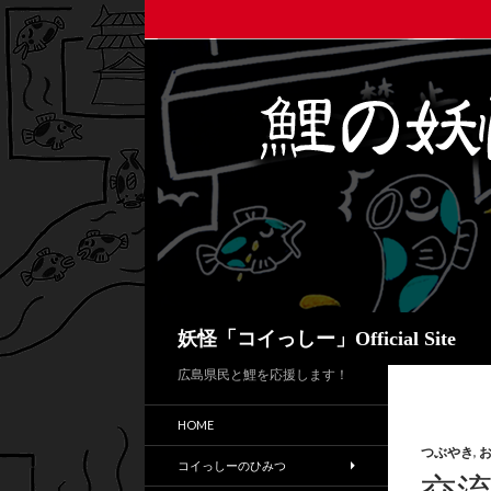
検
妖怪「コイっしー」Official Site
索
広島県民と鯉を応援します！
HOME
つぶやき
,
コイっしーのひみつ
交