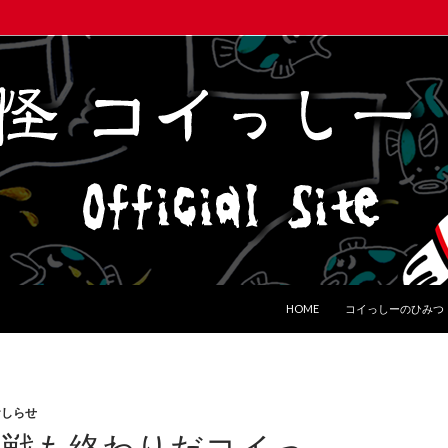
コンテンツへ移動
HOME
コイっしーのひみつ
おしらせ
流戦も終わりだコイっ