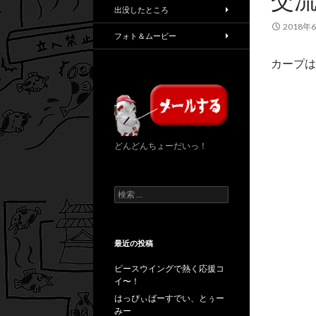
出没したところ
2018年
フォト＆ムービー
カープは
どんどんちょーだいっ！
検
索
:
最近の投稿
ピースウイングで熱く応援コ
イ〜！
はっぴぃばーすでい、とぅー
みー