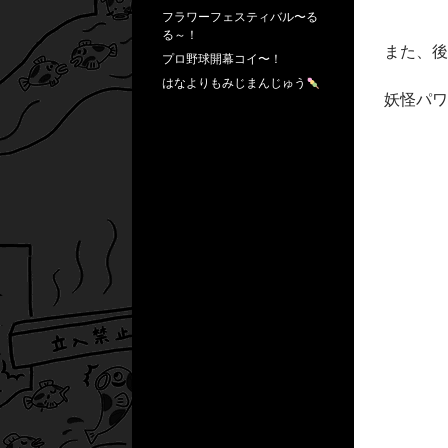
フラワーフェスティバル〜る
る～！
また、後
プロ野球開幕コイ〜！
はなよりもみじまんじゅう
妖怪パワ