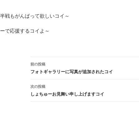
半戦もがんばって欲しいコイ～
ーで応援するコイよ～
前の投稿
投
フォトギャラリーに写真が追加されたコイ
稿
次の投稿
ナ
しょちゅーお見舞い申し上げますコイ
ビ
ゲ
ー
シ