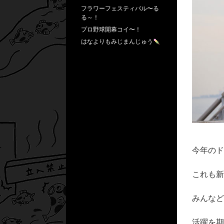
フラワーフェスティバル〜る
る～！
プロ野球開幕コイ〜！
はなよりもみじまんじゅう
今年のド
これも新
みんなど
活躍を期