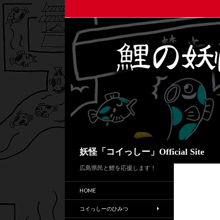
検
妖怪「コイっしー」Official Site
索
広島県民と鯉を応援します！
HOME
コイっしーのひみつ