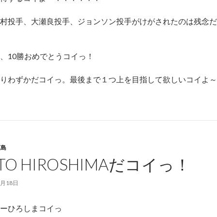
野村投手、大瀬良投手、ジョンソン投手がけがされたのは残念
、10勝おめでとうコイっ！
りわずかだコイっ。最後まで１つ上を目指して欲しいコイよ～
広島
 TO HIROSHIMAだコイっ！
8月18日
ーひろしまコイっ