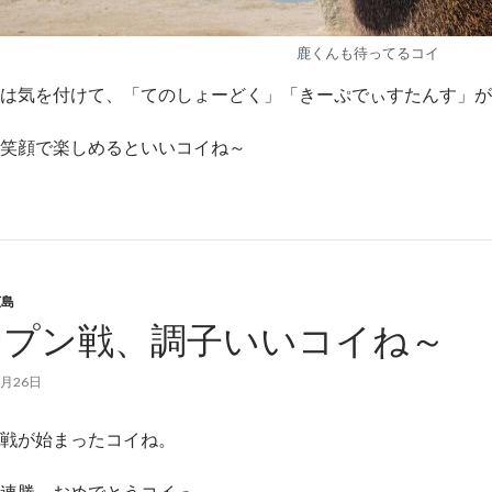
鹿くんも待ってるコイ
は気を付けて、「てのしょーどく」「きーぷでぃすたんす」が
笑顔で楽しめるといいコイね～
広島
ープン戦、調子いいコイね～
2月26日
戦が始まったコイね。
連勝、おめでとうコイっ