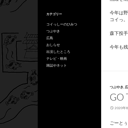
今年は
カテゴリー
コイっ。
コイっしーのひみつ
つぶやき
森下投手
広島
おしらせ
今年も残
出没したところ
テレビ・映画
雑誌やネット
つぶやき
,
GO
2020年
ごーとぅ