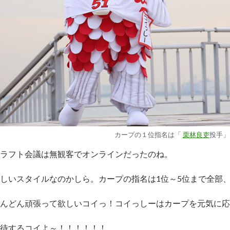
カープの１位指名は「
栗林良吏
投手」
ラフト会議は無観客でオンラインだったのね。
しいスタイルなのかしら。カープの指名は1位～5位まで全部
んどん頑張って欲しいコイっ！コイっしーはカープを元気に応
待するコイよ～！！！！！！