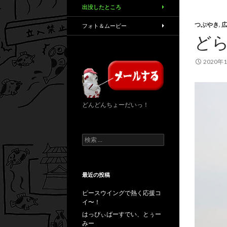
出没したところ
つぶやき
,
フォト＆ムービー
ど
2020年
どんどんちょーだいっ！
検
索
:
最近の投稿
ピースウイングで熱く応援コ
イ〜！
はっぴぃばーすでい、とぅー
みー