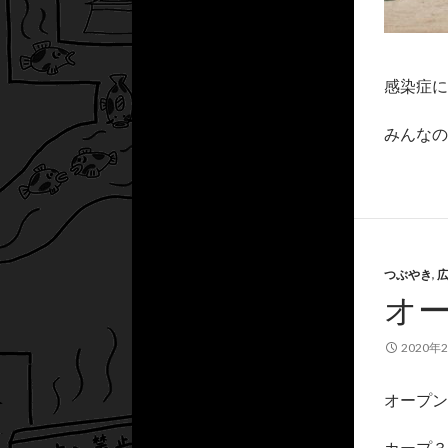
感染症に
みんなの
つぶやき
,
オ
2020年
オープン
カープ３