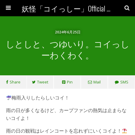
妖怪「コイっしー」Official Site
2024年6月25日
しとしと、つゆいり。コイっし
ーわくわく。
Share
Tweet
Pin
Mail
SMS
梅雨入りしたらしいコイ！
雨の日が多くなるけど、カープファンの熱気は止まらな
いコイよ！
雨の日の観戦はレインコートを忘れずにいくコイよ！